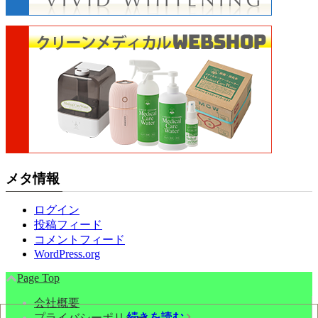
メタ情報
ログイン
投稿フィード
コメントフィード
WordPress.org
Page Top
会社概要
続きを読む
続きを読む
続きを読む
プライバシーポリシー