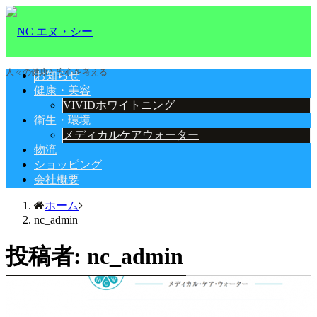
人々の健康と安心を考える
お知らせ
健康・美容
VIVIDホワイトニング
衛生・環境
メディカルケアウォーター
物流
ショッピング
会社概要
ホーム
nc_admin
投稿者:
nc_admin